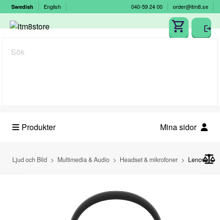
English
040-59 24 00
order@itm8.se
Swedish
Sök
Produkter
Mina sidor
Ljud och Bild
Multimedia & Audio
Headset & mikrofoner
Lenovo