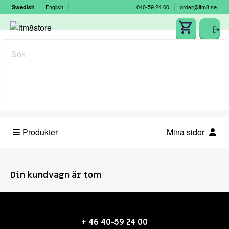
English
040-59 24 00
order@itm8.se
Swedish
Sök
Produkter
Mina sidor
Din kundvagn är tom
+ 46 40-59 24 00