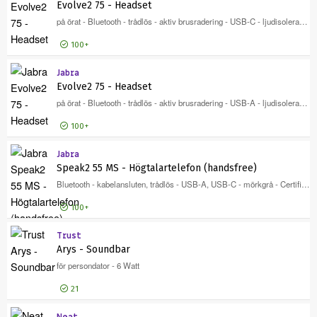
Evolve2 75 - Headset
på örat - Bluetooth - trådlös - aktiv brusradering - USB-C - ljudisolerande - svart - Certifierad för Microsoft-teams
100+
Jabra
Logga in för pris
Evo
Evolve2 75 - Headset
på örat - Bluetooth - trådlös - aktiv brusradering - USB-A - ljudisolerande - svart - Certifierad för Microsoft-teams
100+
Jabra
Logga in för pris
Evo
Speak2 55 MS - Högtalartelefon (handsfree)
Bluetooth - kabelansluten, trådlös - USB-A, USB-C - mörkgrå - Certifierad för Microsoft-teams, Microsoft Swift Pair-certifierad
100+
Trust
Logga in för pris
Spe
Arys - Soundbar
för persondator - 6 Watt
21