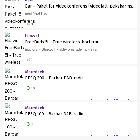
Neat
Logga in för pris
Ary
Bar - Paket för videokonferens (videofält, pekskärmskonsol)
med Neat Pad
4
Huawei
Logga in för pris
Bar
FreeBuds 5i - True wireless-hörlurar
inuti örat - Bluetooth - aktiv brusradering - svart
1
Marmitek
Logga in för pris
Fre
RESQ 200 - Bärbar DAB-radio
10
Logga in för pris
RES
Marmitek
RESQ 100 - Bärbar DAB-radio
8
Logga in för pris
RES