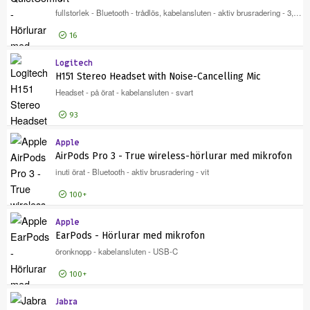
Tillverkare
fullstorlek - Bluetooth - trådlös, kabelansluten - aktiv brusradering - 3,5 mm kontakt - rökvit
Högtalare
Tillverkare
16
HP
735
Jabra
434
Logitech
Logga in för pris
Qui
H151 Stereo Headset with Noise-Cancelling Mic
Logitech
256
Headset - på örat - kabelansluten - svart
Visa fler
Certifieringar
93
Certifieringar
TCO-certifierad
319
Apple
Logga in för pris
H15
AirPods Pro 3 - True wireless-hörlurar med mikrofon
ENERGY STAR-godkänd
21
inuti örat - Bluetooth - aktiv brusradering - vit
Produktlinje
Produktlinje
100+
Modell
Modell
Apple
Logga in för pris
Air
EarPods - Hörlurar med mikrofon
öronknopp - kabelansluten - USB-C
100+
Jabra
Logga in för pris
Ear