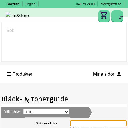
English
040-59 24 00
order@itm8.se
Swedish
Sök
Produkter
Mina sidor
Bläck- & tonerguide